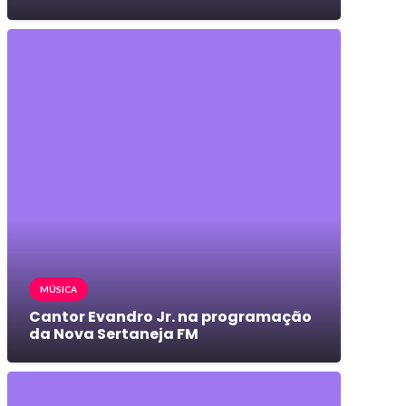
MÚSICA
Cantor Evandro Jr. na programação
da Nova Sertaneja FM