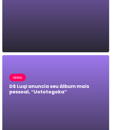
GERAL
D$ Luqi anuncia seu álbum mais
pessoal, “Uototogoka”