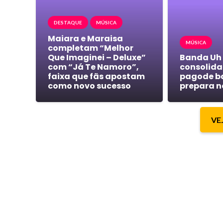
DESTAQUE
MÚSICA
Maiara e Maraisa
MÚSICA
completam “Melhor
Que Imaginei – Deluxe”
Banda Uh
com “Já Te Namoro”,
consolida 
faixa que fãs apostam
pagode b
como novo sucesso
prepara n
VE