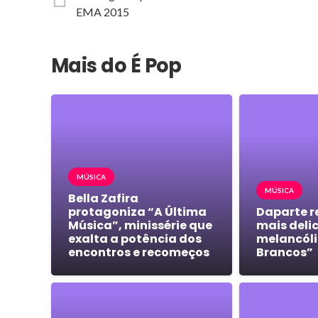
EMA 2015
Mais do É Pop
MÚSICA
MÚSICA
Bella Zafira
protagoniza “A Última
Daparte r
Música”, minissérie que
mais deli
exalta a potência dos
melancóli
encontros e recomeços
Brancos”