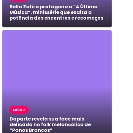
Bella Zafira protagoniza “A Última
Música”, minissérie que exalta a
potência dos encontros e recomeços
MÚSICA
Daparte revela sua face mais
delicada no folk melancólico de
“Panos Brancos”