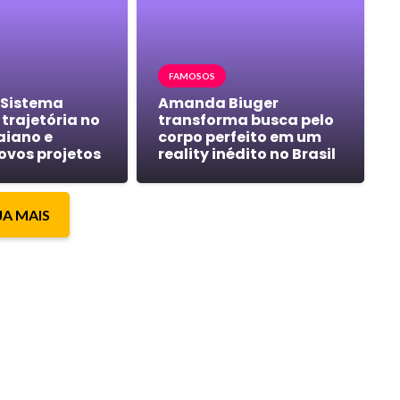
FAMOSOS
 Sistema
Amanda Biuger
trajetória no
transforma busca pelo
aiano e
corpo perfeito em um
ovos projetos
reality inédito no Brasil
JA MAIS