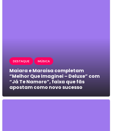
DESTAQUE
MÚSICA
Maiara e Maraisa completam
“Melhor Que Imaginei – Deluxe” com
“Já Te Namoro”, faixa que fãs
apostam como novo sucesso