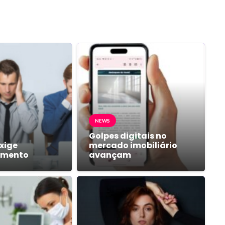
NEWS
Golpes digitais no
xige
mercado imobiliário
amento
avançam