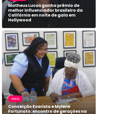
Matheus Lucas ganha prêmio de
melhor influenciador brasileiro da
Califórnia em noite de gala em
Hollywood
GERAL
Conceição Evaristo e Mylene
Fortunato: encontro de gerações na