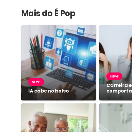
Mais do É Pop
NEWS
NEWS
Carreira e
IA cabe no bolso
comport