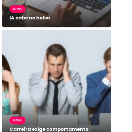
NEWS
IA cabe no bolso
NEWS
Carreira exige comportamento