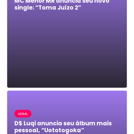
MC Menor MR anuncia seu novo
single: “Toma Juízo 2”
GERAL
D$ Luqi anuncia seu álbum mais
pessoal, “Uototogoka”