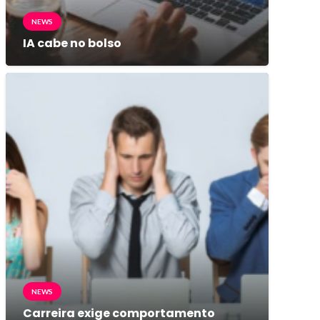
NEWS
IA cabe no bolso
NEWS
Carreira exige comportamento