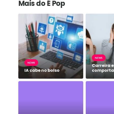
Mais do É Pop
NEWS
NEWS
Carreira e
IA cabe no bolso
comport