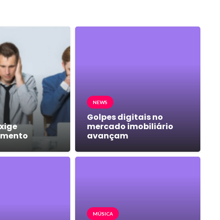
NEWS
Golpes digitais no
xige
mercado imobiliário
amento
avançam
MÚSICA