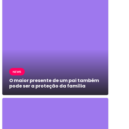
NEWS
O maior presente de um pai também
pode ser a proteção da família