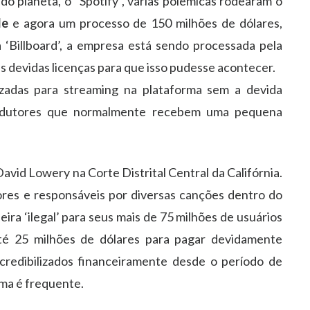
o planeta, o “Spotify”, várias polêmicas rodearam o
le
e agora um processo de 150 milhões de dólares,
‘Billboard’, a empresa está sendo processada pela
as devidas licenças para que isso pudesse acontecer.
izadas para streaming na plataforma sem a devida
rodutores que normalmente recebem uma pequena
vid Lowery na Corte Distrital Central da Califórnia.
ores e responsáveis por diversas canções dentro do
ira ‘ilegal’ para seus mais de 75 milhões de usuários
té 25 milhões de dólares para pagar devidamente
credibilizados financeiramente desde o período de
ema é frequente.