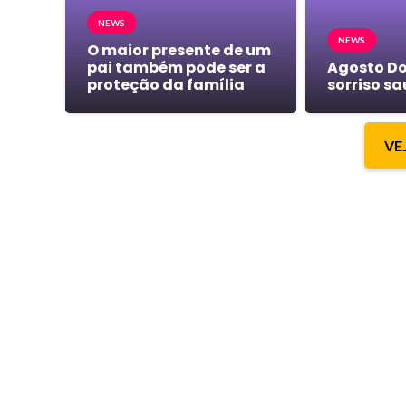
NEWS
NEWS
O maior presente de um
pai também pode ser a
Agosto Do
proteção da família
sorriso s
VE