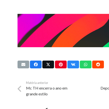
Matéria anterior
Mc TH encerra o ano em
Depo
grande estilo