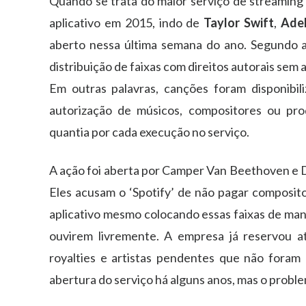
Quando se trata do maior serviço de streaming d
aplicativo em 2015, indo de
Taylor Swift
,
Ade
aberto nessa última semana do ano. Segundo a 
distribuição de faixas com direitos autorais sem 
Em outras palavras, canções foram disponibil
autorização de músicos, compositores ou p
quantia por cada execução no serviço.
A ação foi aberta por Camper Van Beethoven e Da
Eles acusam o ‘Spotify’ de não pagar composit
aplicativo mesmo colocando essas faixas de mane
ouvirem livremente. A empresa já reservou a
royalties e artistas pendentes que não foram 
abertura do serviço há alguns anos, mas o probl