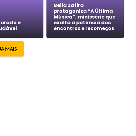
Bella Zafira
protagoniza “A Última
Música”, minissérie que
urado e
exalta a potência dos
audável
encontros e recomeços
JA MAIS