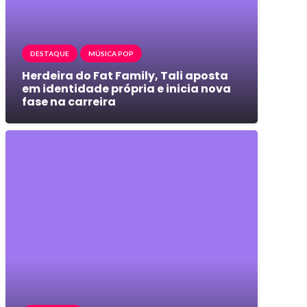
DESTAQUE
MÚSICA POP
Herdeira do Fat Family, Tali aposta
em identidade própria e inicia nova
fase na carreira