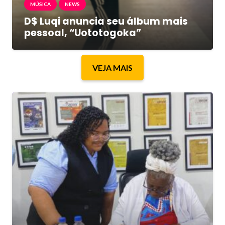
MÚSICA
NEWS
D$ Luqi anuncia seu álbum mais
pessoal, “Uototogoka”
VEJA MAIS