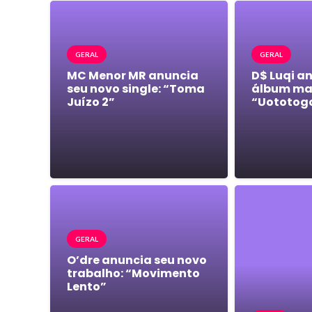
GERAL
GERAL
MC Menor MR anuncia
D$ Luqi a
seu novo single: “Toma
álbum mai
Juízo 2”
“Uototog
GERAL
O’dre anuncia seu novo
trabalho: “Movimento
Lento”