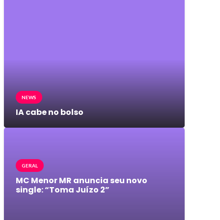
NEWS
IA cabe no bolso
GERAL
MC Menor MR anuncia seu novo
single: “Toma Juízo 2”