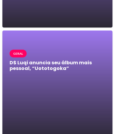
GERAL
D$ Luqi anuncia seu álbum mais
pessoal, “Uototogoka”