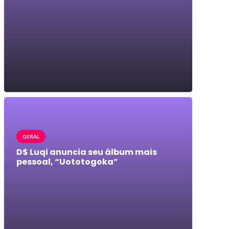
GERAL
D$ Luqi anuncia seu álbum mais
pessoal, “Uototogoka”