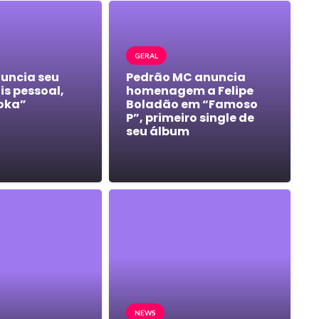
GERAL
nuncia seu
Pedrão MC anuncia
s pessoal,
homenagem a Felipe
oka”
Boladão em “Famoso
P”, primeiro single de
seu álbum
NEWS