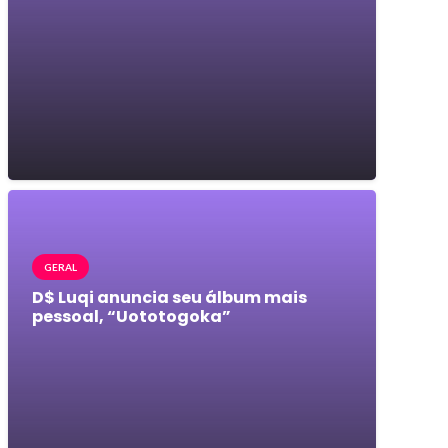
GERAL
D$ Luqi anuncia seu álbum mais
pessoal, “Uototogoka”