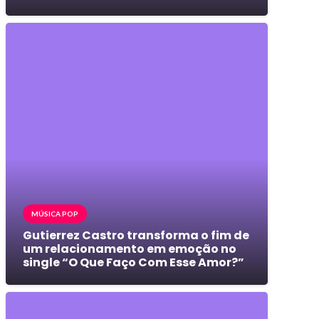
MÚSICA POP
Gutierrez Castro transforma o fim de
um relacionamento em emoção no
single “O Que Faço Com Esse Amor?”