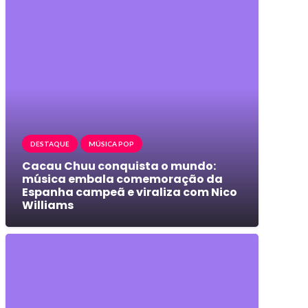
DESTAQUE
MÚSICA POP
Cacau Chuu conquista o mundo:
música embala comemoração da
Espanha campeã e viraliza com Nico
Williams