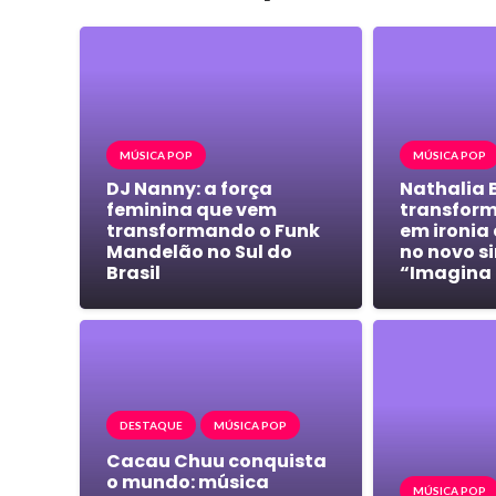
MÚSICA POP
MÚSICA POP
DJ Nanny: a força
Nathalia 
feminina que vem
transfor
transformando o Funk
em ironia 
Mandelão no Sul do
no novo s
Brasil
“Imagina 
DESTAQUE
MÚSICA POP
Cacau Chuu conquista
o mundo: música
MÚSICA POP