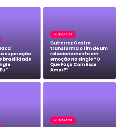
MÚSICA POP
Gutierrez Castro
Bacci
transforma o fim de um
ma superação
relacionamento em
e brasilidade
emoção no single “O
ingle
Que Faço Com Esse
Eu”
Amor?”
MÚSICA POP