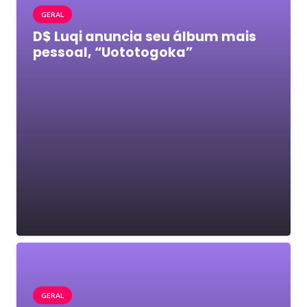
GERAL
D$ Luqi anuncia seu álbum mais
pessoal, “Uototogoka”
GERAL