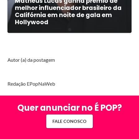
Matheus Lucas ganha prêmio de
melhor influenciador brasileiro da
Califórnia em noite de gala em
Hollywood
Autor (a) da postagem
Redação EPopNaWeb
Quer anunciar no É POP?
FALE CONOSCO