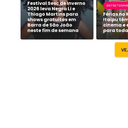
Festival Sesc de Inverno
ENTRETENIM
2026 leva Negra Li e
Thiago Martins para
Férias no 
shows gratuitos em
Itaipu tê
Barra de São João
cinema e 
neste fim de semana
para toda
VE