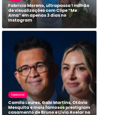
Fabrício Moreno, ultrapassa 1 milhão
de visualizações com Clipe “Me
Ama” em apenas 3 dias no
Instagram
FAMOSOS
Camila Loures, Gabi Martins, Otávio
Mesquita e mais famosos prestigiam
casamento de Bruno e Lívia Avelar no