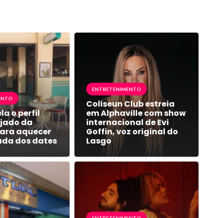
ENTRETENIMENTO
ENTO
Coliseun Club estreia
la o perfil
em Alphaville com show
jado da
internacional de Evi
ara aquecer
Goffin, voz original do
ada dos dates
Lasgo