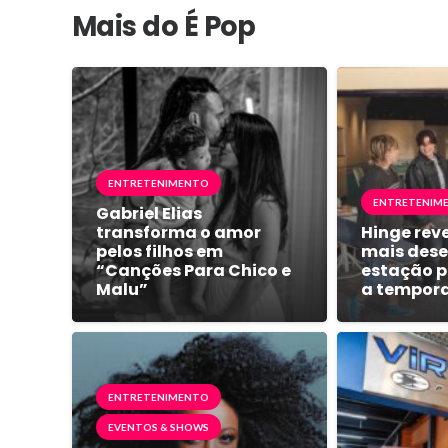
Mais do É Pop
ENTRETENIMENTO
ENTRETENIM
Gabriel Elias
transforma o amor
Hinge reve
pelos filhos em
mais dese
“Canções Para Chico e
estação p
Malu”
a tempor
ENTRETENIMENTO
EVENTOS & SHOWS