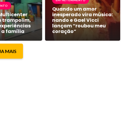
ENTRETENIMENTO
ENTO
Quando um amor
Multicenter
inesperado vira música:
m trampolim,
nando e Gael Vicci
experiências
lançam “roubou meu
 a família
coração”
JA MAIS