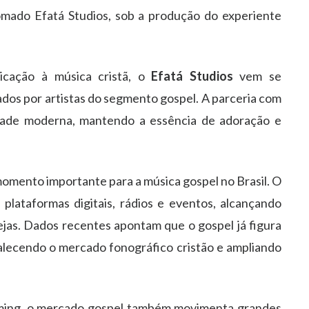
mado Efatá Studios, sob a produção do experiente
icação à música cristã, o
Efatá Studios
vem se
os por artistas do segmento gospel. A parceria com
dade moderna, mantendo a essência de adoração e
omento importante para a música gospel no Brasil. O
lataformas digitais, rádios e eventos, alcançando
ejas. Dados recentes apontam que o gospel já figura
alecendo o mercado fonográfico cristão e ampliando
aming, o mercado gospel também movimenta grandes