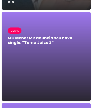
Rio
GERAL
MC Menor MR anuncia seu novo
single: “Toma Juízo 2”