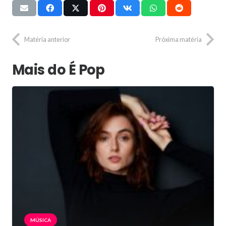
Matéria anterior
Próxima matéria
Mais do É Pop
MÚSICA