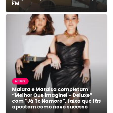
FM
MÚSICA
Maiara e Maraisa completam
“Melhor Que Imaginei – Deluxe”
com “Já Te Namoro”, faixa que fãs
apostam como novo sucesso