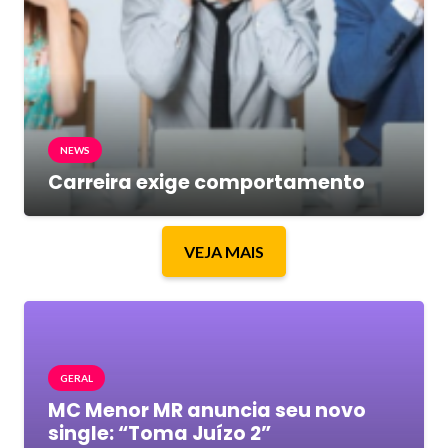
NEWS
Carreira exige comportamento
VEJA MAIS
GERAL
MC Menor MR anuncia seu novo
single: “Toma Juízo 2”