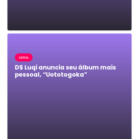
GERAL
D$ Luqi anuncia seu álbum mais
pessoal, “Uototogoka”