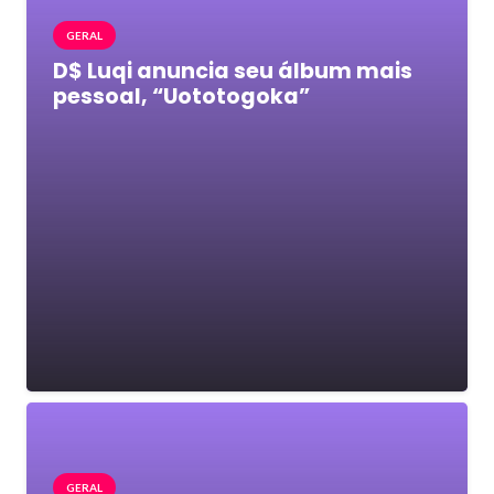
GERAL
D$ Luqi anuncia seu álbum mais
pessoal, “Uototogoka”
GERAL