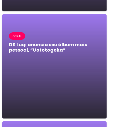
GERAL
D$ Luqi anuncia seu álbum mais
pessoal, “Uototogoka”