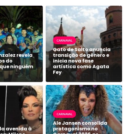
CARNAVAL
Gato de Salto anuncia
nzalez revela
transição de gênero e
os do
inicia nova fase
 que ninguém
artística como Agata
Fey
CARNAVAL
Ale Jansen consolida
 da avenida à
protagonismo no