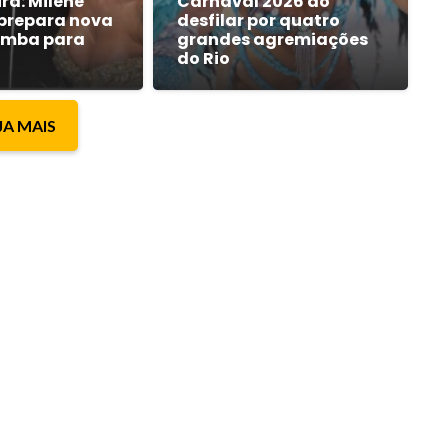
ra: Milene
Carnaval 2026 ao
prepara nova
desfilar por quatro
amba para
grandes agremiações
do Rio
JA MAIS