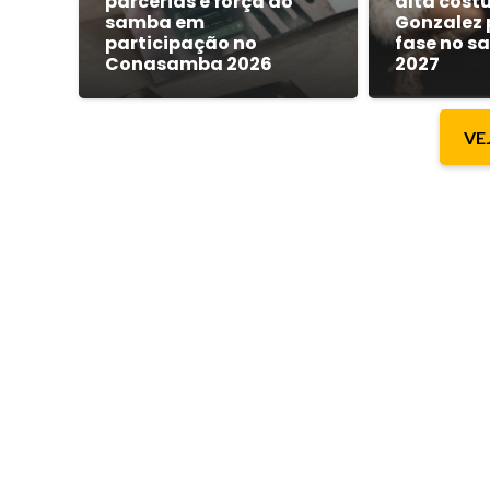
parcerias e força do
alta costu
samba em
Gonzalez 
participação no
fase no s
Conasamba 2026
2027
VE