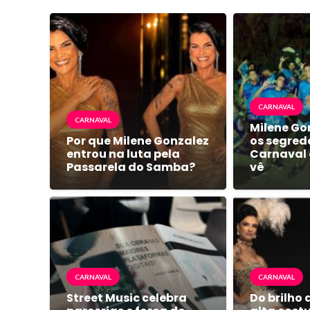
CARNAVAL
CARNAVAL
Milene Go
Por que Milene Gonzalez
os segred
entrou na luta pela
Carnaval
Passarela do Samba?
vê
CARNAVAL
CARNAVAL
Street Music celebra
Do brilho