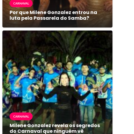
CARNAVAL
Por que Milene Gonzalez entrou na
luta pela Passarela do Samba?
CARNAVAL
Milene Gonzalez revela os segredos
do Carnaval que ninguém vê