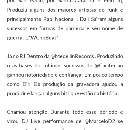
por São Paulo, por Santa Catarina e Pelo Rj,
Produziu alguns dos maiores artistas do funk e
principalmente Rap Nacional . Dali Sairam alguns
sucessos em formas de parceria e seu nome de
guerra …..”WCnoBeat” !
⠀
Já no RJ Dentro da @MedellinRecords . Produzindo
o as bases dos últimos sucessos do @Cacifeclan
ganhou notoriedade e confiança! Em pouco tempo
como Dir. De produção da gravadora ajudou a
produzir e lançar alguns hits que estão na história .
⠀
Chamou atenção Durante todo esse período e
virou DJ Live performance de @MarceloD2 se