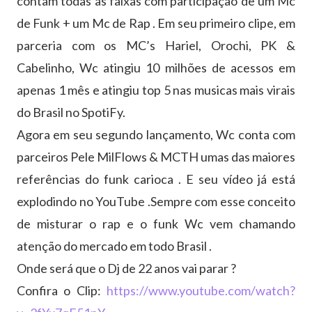
contam todas as faixas com participação de um Mc
de Funk + um Mc de Rap . Em seu primeiro clipe, em
parceria com os MC’s Hariel, Orochi, PK &
Cabelinho, Wc atingiu 10 milhões de acessos em
apenas 1 mês e atingiu top 5 nas musicas mais virais
do Brasil no SpotiFy.
Agora em seu segundo lançamento, Wc conta com
parceiros Pele MilFlows & MCTH umas das maiores
referências do funk carioca . E seu vídeo já está
explodindo no YouTube .Sempre com esse conceito
de misturar o rap e o funk Wc vem chamando
atenção do mercado em todo Brasil .
Onde será que o Dj de 22 anos vai parar ?
Confira o Clip:
https://www.youtube.com/watch?