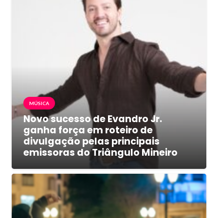
MÚSICA
Novo sucesso de Evandro Jr.
ganha força em roteiro de
divulgação pelas principais
emissoras do Triângulo Mineiro