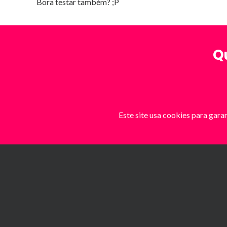
Bora testar também? ;P
Q
Este site usa cookies para gara