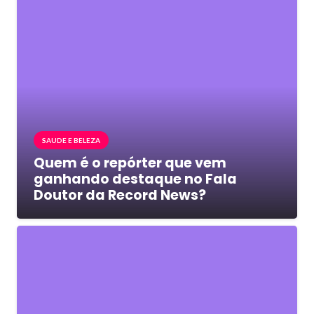
SAUDE E BELEZA
Quem é o repórter que vem
ganhando destaque no Fala
Doutor da Record News?