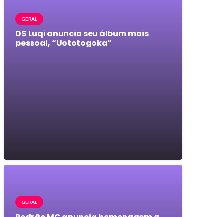
GERAL
D$ Luqi anuncia seu álbum mais
pessoal, “Uototogoka”
GERAL
Pedrão MC anuncia homenagem a