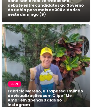
Band Bahia realiza tradicional
debate entre candidatos ao Governo
da Bahia para mais de 300 cidades
neste domingo (9)
GERAL
Fabrício Moreno, ultrapassa 1 milhão
de visualizações com Clipe “Me
Ama” em apenas 3 dias no
Instagram