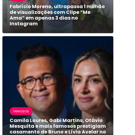
Fabrício Moreno, ultrapassa 1 milhão
de visualizações com Clipe “Me
Ama” em apenas 3 dias no
Instagram
FAMOSOS
Camila Loures, Gabi Martins, Otávio
Mesquita e mais famosos prestigiam
casamento de Bruno e Lívia Avelar no