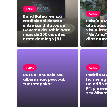
GERAL
GERAL
Band Bahia realiza
tradicional debate
Fabrício 
entre candidatos ao
ultrapass
Governo da Bahia para
visualiza
mais de 300 cidades
“Me Ama”
neste domingo (9)
dias no I
GERAL
GERAL
D$ Luqi anuncia seu
Pedrão M
álbum mais pessoal,
homenage
“Uototogoka”
Boladão 
P”, primei
seu álbu