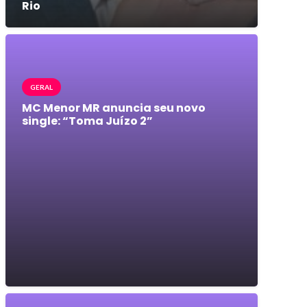
Rio
GERAL
MC Menor MR anuncia seu novo
single: “Toma Juízo 2”