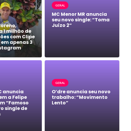
GERAL
MC Menor MR anuncia
seu novo single: “Toma
Juízo 2”
Moreno,
a 1 milhão de
ções com Clipe
 em apenas 3
nstagram
GERAL
C anuncia
O’dre anuncia seu novo
m a Felipe
trabalho: “Movimento
em “Famoso
Lento”
ro single de
m