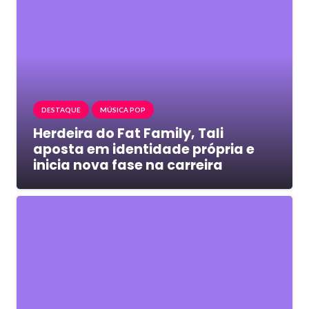
DESTAQUE
MÚSICA POP
Herdeira do Fat Family, Tali
aposta em identidade própria e
inicia nova fase na carreira