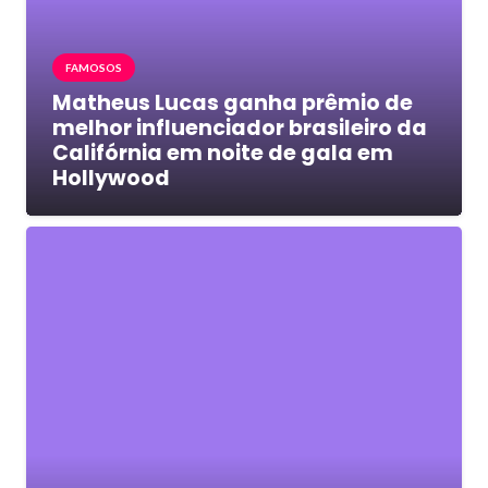
FAMOSOS
Matheus Lucas ganha prêmio de
melhor influenciador brasileiro da
Califórnia em noite de gala em
Hollywood