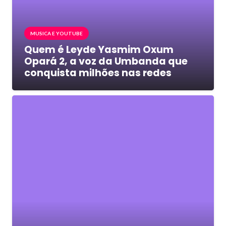
MUSICA E YOUTUBE
Quem é Leyde Yasmim Oxum
Opará 2, a voz da Umbanda que
conquista milhões nas redes