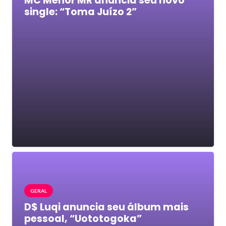
MC Menor MR anuncia seu novo
single: “Toma Juízo 2”
GERAL
D$ Luqi anuncia seu álbum mais
pessoal, “Uototogoka”