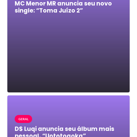
MC Menor MR anuncia seu novo
single: “Toma Juízo 2”
GERAL
D$ Luqi anuncia seu álbum mais
pessoal, “Uototogoka”