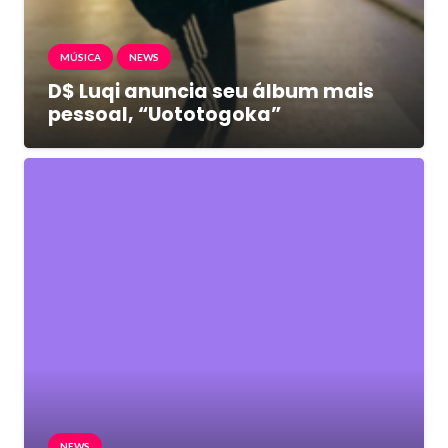
MÚSICA
NEWS
D$ Luqi anuncia seu álbum mais
pessoal, “Uototogoka”
NEWS