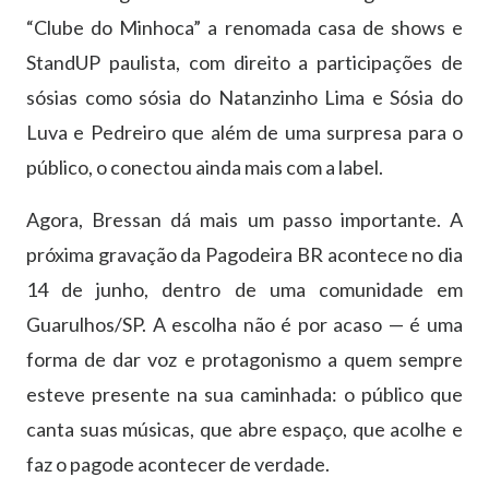
“
Clube do Minhoca
”
a renomada casa de shows e
StandUP paulista, com direito a participa
çõ
es de
s
ó
sias como s
ó
sia do Natanzinho Lima e S
ó
sia do
Luva e Pedreiro que al
é
m de uma surpresa para o
p
ú
blico, o conectou ainda mais com a label.
Agora, Bressan d
á
mais um passo importante. A
pr
ó
xima grava
çã
o da Pagodeira BR acontece no dia
14 de junho
, dentro de uma comunidade em
Guarulhos/SP. A escolha n
ã
o
é
por acaso
— é
uma
forma de dar voz e protagonismo a quem sempre
esteve presente na sua caminhada: o p
ú
blico que
canta suas m
ú
sicas, que abre espa
ç
o, que acolhe e
faz o pagode acontecer de verdade.