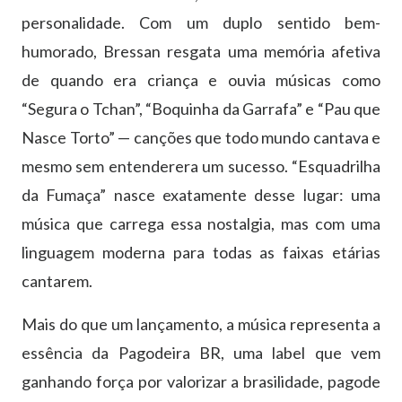
personalidade. Com um duplo sentido bem-
humorado, Bressan resgata uma mem
ó
ria afetiva
de quando era crian
ç
a e ouvia m
ú
sicas como
“
Segura o Tchan
”
,
“
Boquinha da Garrafa
”
e
“
Pau que
Nasce Torto
” —
can
çõ
es que todo mundo cantava e
mesmo sem entenderera um sucesso.
“
Esquadrilha
da Fuma
ç
a
”
nasce exatamente desse lugar: uma
m
ú
sica que carrega essa nostalgia, mas com uma
linguagem moderna para todas as faixas et
á
rias
cantarem.
Mais do que um lan
ç
amento, a m
ú
sica representa a
ess
ê
ncia da
Pagodeira BR
, uma label que vem
ganhando for
ç
a por valorizar a brasilidade, pagode