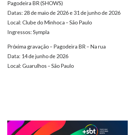
Pagodeira BR (SHOWS)
Datas: 28 de maio de 2026 e 31 de junho de 2026
Local: Clube do Minhoca
–
S
ã
o Paulo
Ingressos: Sympla
Pr
ó
xima grava
çã
o
–
Pagodeira BR – Na rua
Data: 14 de junho de 2026
Local: Guarulhos
–
S
ã
o Paulo