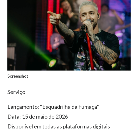
Screenshot
S
ervi
ç
o
Lan
ç
amento:
“
Esquadrilha da Fuma
ç
a
”
Data: 15 de maio de 2026
Dispon
í
vel em todas as plataformas digitais