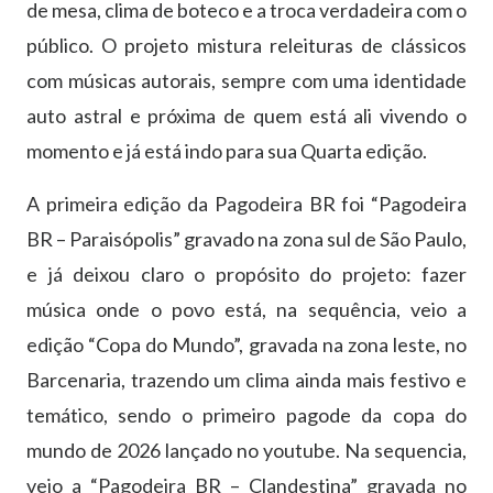
de mesa, clima de boteco e a troca verdadeira com o
p
ú
blico. O projeto mistura releituras de cl
á
ssicos
com m
ú
sicas autorais, sempre com uma identidade
auto astral e pr
ó
xima de quem est
á
ali vivendo o
momento e j
á
est
á
indo para sua Quarta edi
çã
o.
A primeira edi
çã
o da Pagodeira BR foi “Pagodeira
BR – Parais
ó
polis
”
gravado na zona sul de S
ã
o Paulo,
e j
á
deixou claro o prop
ó
sito do projeto: fazer
m
ú
sica onde o povo est
á
, na sequ
ê
ncia, veio a
edi
çã
o
“
Copa do Mundo
”
, gravada na zona leste, no
Barcenaria, trazendo um clima ainda mais festivo e
tem
á
tico, sendo o primeiro pagode da copa do
mundo de 2026 lan
ç
ado no youtube. Na sequencia,
veio a
“
Pagodeira BR – Clandestina
”
gravada no