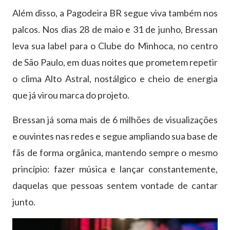
Al
é
m disso, a Pagodeira BR segue viva tamb
é
m nos
palcos. Nos dias
28 de maio
e
31 de junho
, Bressan
leva sua label para o Clube do Minhoca, no centro
de S
ã
o Paulo, em duas noites que prometem repetir
o clima Alto Astral, nost
á
lgico e cheio de energia
que j
á
virou marca do projeto.
Bressan j
á
soma mais de 6 milh
õ
es de visualiza
çõ
es
e ouvintes nas redes e segue ampliando sua base de
f
ã
s de forma org
â
nica, mantendo sempre o mesmo
princ
í
pio: fazer m
ú
sica e lan
ç
ar constantemente,
daquelas que pessoas sentem vontade de cantar
junto.