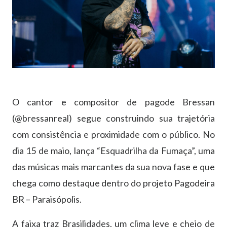
O cantor e compositor de pagode Bressan
(@bressanreal) segue construindo sua trajet
ó
ria
com consist
ê
ncia e proximidade com o p
ú
blico. No
dia
15 de maio
, lan
ç
a
“
Esquadrilha da Fuma
ç
a
”
, uma
das m
ú
sicas mais marcantes da sua nova fase e que
chega como destaque dentro do projeto Pagodeira
BR – Parais
ó
polis.
A faixa traz Brasilidades, um clima leve e cheio de