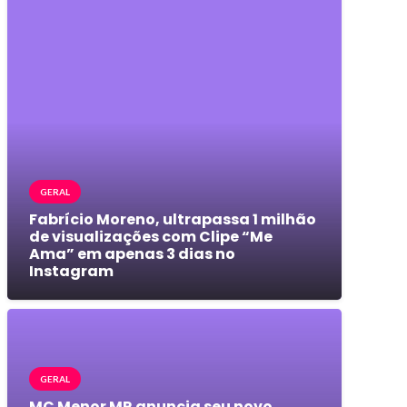
GERAL
Fabrício Moreno, ultrapassa 1 milhão
de visualizações com Clipe “Me
Ama” em apenas 3 dias no
Instagram
GERAL
MC Menor MR anuncia seu novo