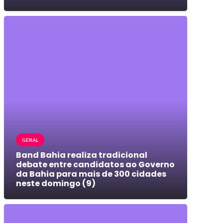
GERAL
Band Bahia realiza tradicional
debate entre candidatos ao Governo
da Bahia para mais de 300 cidades
neste domingo (9)