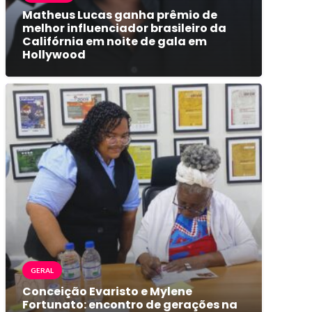
Matheus Lucas ganha prêmio de
melhor influenciador brasileiro da
Califórnia em noite de gala em
Hollywood
GERAL
Conceição Evaristo e Mylene
Fortunato: encontro de gerações na