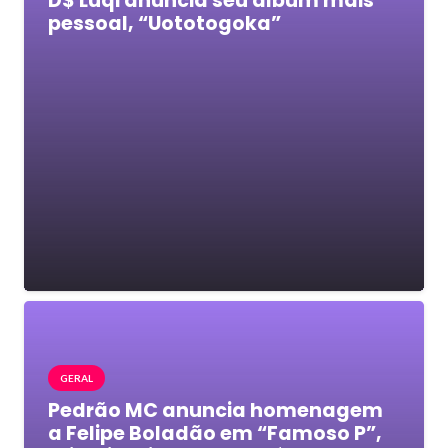
D$ Luqi anuncia seu álbum mais
pessoal, “Uototogoka”
GERAL
Pedrão MC anuncia homenagem
a Felipe Boladão em “Famoso P”,