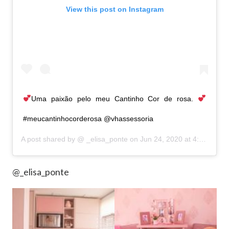
View this post on Instagram
Uma paixão pelo meu Cantinho Cor de rosa.
#meucantinhocorderosa @vhassessoria
A post shared by @
_elisa_ponte
on
Jun 24, 2020 at 4:31am PDT
@_elisa_ponte