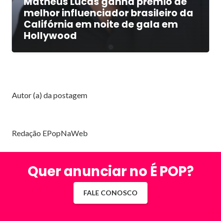
Matheus Lucas ganha prêmio de
melhor influenciador brasileiro da
Califórnia em noite de gala em
Hollywood
Autor (a) da postagem
Redação EPopNaWeb
Quer anunciar no É POP?
FALE CONOSCO