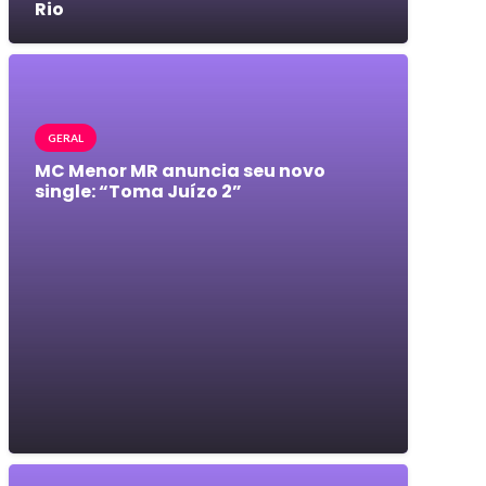
Rio
GERAL
MC Menor MR anuncia seu novo
single: “Toma Juízo 2”