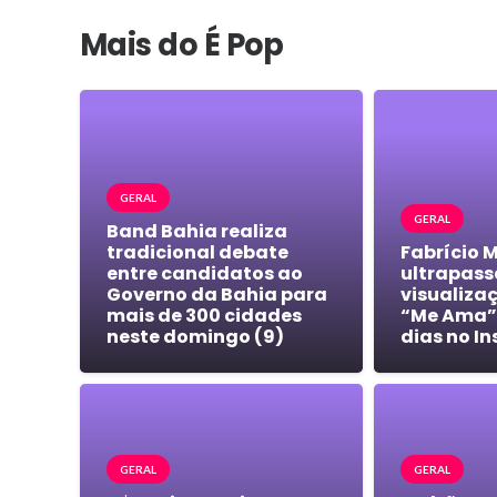
Mais do É Pop
GERAL
GERAL
Band Bahia realiza
tradicional debate
Fabrício 
entre candidatos ao
ultrapass
Governo da Bahia para
visualiza
mais de 300 cidades
“Me Ama”
neste domingo (9)
dias no I
GERAL
GERAL