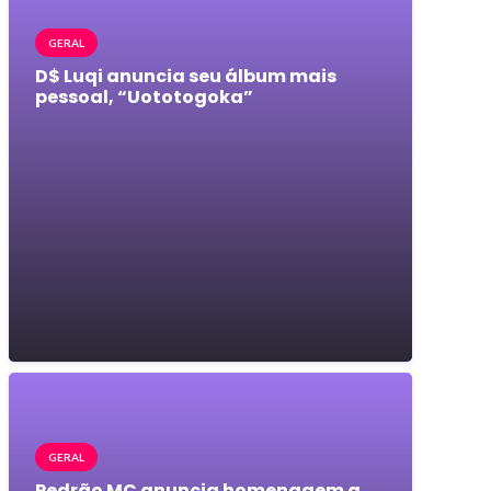
GERAL
D$ Luqi anuncia seu álbum mais
pessoal, “Uototogoka”
GERAL
Pedrão MC anuncia homenagem a