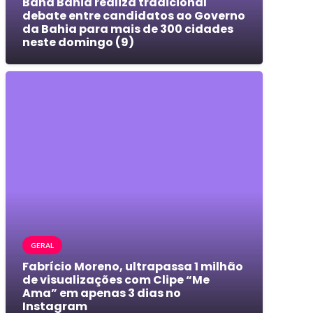
Band Bahia realiza tradicional
debate entre candidatos ao Governo
da Bahia para mais de 300 cidades
neste domingo (9)
GERAL
Fabrício Moreno, ultrapassa 1 milhão
de visualizações com Clipe “Me
Ama” em apenas 3 dias no
Instagram