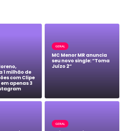
GERAL
MC Menor MR anuncia
seu novo single: “Toma
Juízo 2”
Moreno,
a 1 milhão de
ções com Clipe
 em apenas 3
nstagram
GERAL