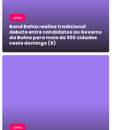
GERAL
Band Bahia realiza tradicional
debate entre candidatos ao Governo
da Bahia para mais de 300 cidades
neste domingo (9)
GERAL