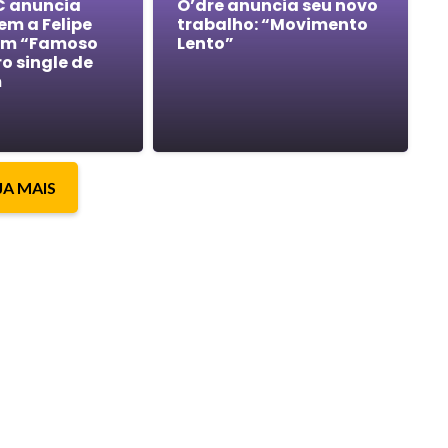
C anuncia
O’dre anuncia seu novo
m a Felipe
trabalho: “Movimento
em “Famoso
Lento”
ro single de
m
JA MAIS