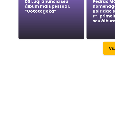
D$ Luqi anuncia seu
Pedrão M
álbum mais pessoal,
homenage
“Uototogoka”
Boladão 
P”, primei
seu álbu
VE