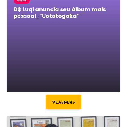
GERAL
D$ Luqi anuncia seu álbum mais
pessoal, “Uototogoka”
VEJA MAIS