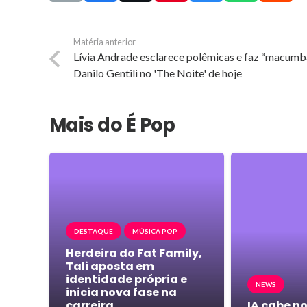
Matéria anterior
Lívia Andrade esclarece polêmicas e faz “macumb
Danilo Gentili no 'The Noite' de hoje
Mais do É Pop
DESTAQUE
MÚSICA POP
Herdeira do Fat Family,
Tali aposta em
identidade própria e
NEWS
inicia nova fase na
carreira
IA cabe no