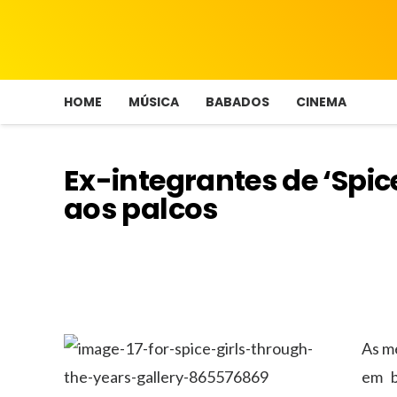
HOME
MÚSICA
BABADOS
CINEMA
Ex-integrantes de ‘Spic
aos palcos
As m
em b