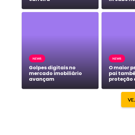
NEWS
NEWS
Golpes digitais no
O maior p
mercado imobiliário
pai també
avançam
proteção 
VE