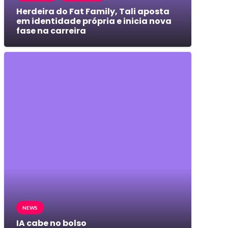
Herdeira do Fat Family, Tali aposta
em identidade própria e inicia nova
fase na carreira
NEWS
IA cabe no bolso