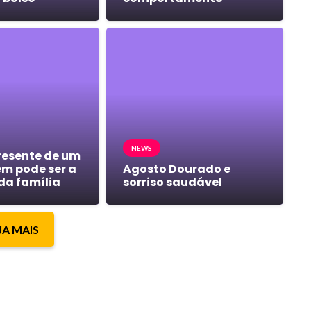
NEWS
resente de um
m pode ser a
Agosto Dourado e
da família
sorriso saudável
JA MAIS