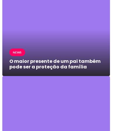
NEWS
O maior presente de um pai também
pode ser a proteção da família