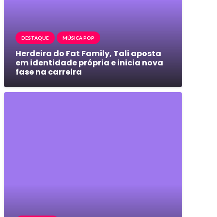
DESTAQUE
MÚSICA POP
Herdeira do Fat Family, Tali aposta
em identidade própria e inicia nova
fase na carreira