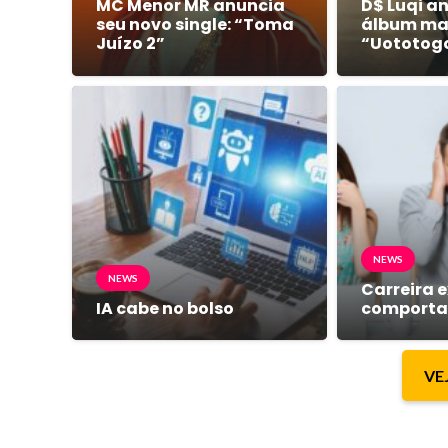
MC Menor MR anuncia
D$ Luqi a
seu novo single: “Toma
álbum mai
Juízo 2”
“Uototog
NEWS
NEWS
Carreira e
IA cabe no bolso
comport
VE