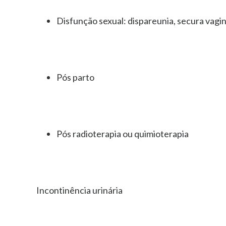
Disfunção sexual: dispareunia, secura vagina
Pós parto
Pós radioterapia ou quimioterapia
Incontinência urinária