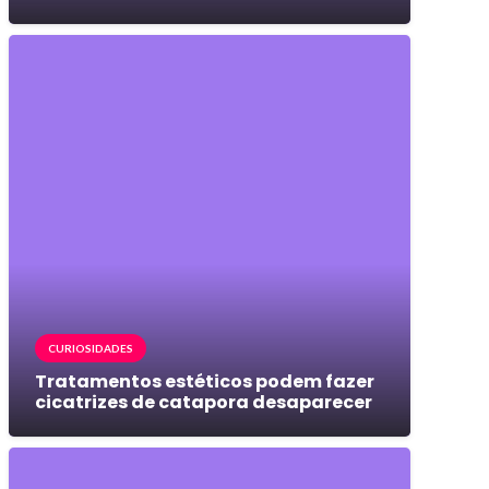
CURIOSIDADES
Tratamentos estéticos podem fazer
cicatrizes de catapora desaparecer