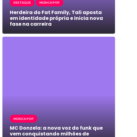
DESTAQUE
MÚSICA POP
Herdeira do Fat Family, Tali aposta
em identidade própria e inicia nova
fase na carreira
MÚSICA POP
MC Donzela: a nova voz do funk que
vem conquistando milhões de