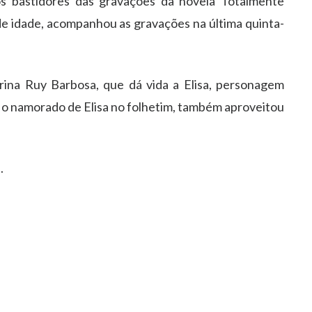
s bastidores das gravações da novela Totalmente
de idade, acompanhou as gravações na última quinta-
rina Ruy Barbosa, que dá vida a Elisa, personagem
ive o namorado de Elisa no folhetim, também aproveitou
.