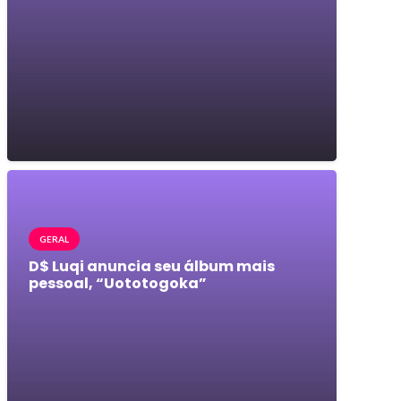
GERAL
D$ Luqi anuncia seu álbum mais
pessoal, “Uototogoka”