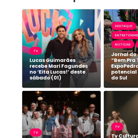
DESTAQUE
ENTRETENIM
NOTICIAS
TV
Jornal do
Lucas Guimarães
“Bem Pra T
recebe Mari Fagundes
ExpoPedra
no ‘Eita Lucas!’ deste
potencial
sábado (01)
do Sul
TV
TV
Tv Cultura