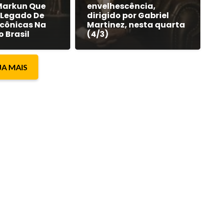
Markun Que
envelhescência,
 Legado De
dirigido por Gabriel
Icônicas Na
Martinez, nesta quarta
o Brasil
(4/3)
JA MAIS