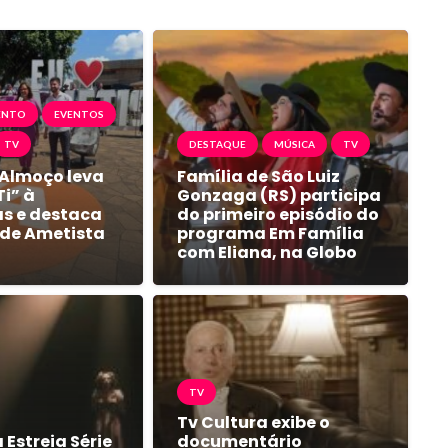
ENTO
EVENTOS
TV
DESTAQUE
MÚSICA
TV
 Almoço leva
Família de São Luiz
i” à
Gonzaga (RS) participa
s e destaca
do primeiro episódio do
 de Ametista
programa Em Família
com Eliana, na Globo
TV
Tv Cultura exibe o
 Estreia Série
documentário