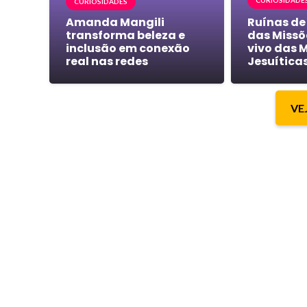
CURIOSIDADE
CURIOSIDADES
Amanda Mangili
Ruínas de
transforma beleza e
das Missõ
inclusão em conexão
vivo das 
real nas redes
Jesuítica
VE