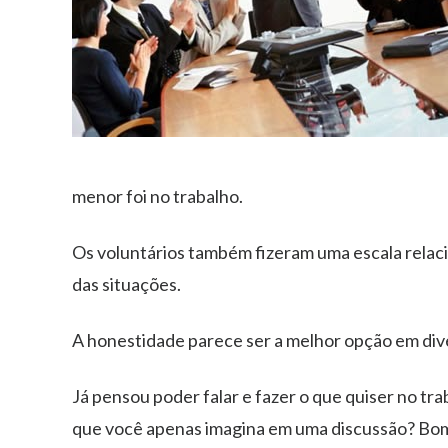
menor foi no trabalho.
Os voluntários também fizeram uma escala relac
das situações.
A honestidade parece ser a melhor opção em diver
Já pensou poder falar e fazer o que quiser no tr
que você apenas imagina em uma discussão? Bom,