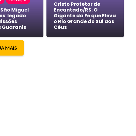
S
DESTAQUE
Cristo Protetor de
 São Miguel
Encantado/RS: O
es: legado
Gigante da Fé que Eleva
Missões
o Rio Grande do Sul aos
s Guaranis
Céus
JA MAIS