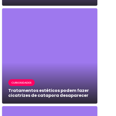
CURIOSIDADES
Tratamentos estéticos podem fazer
cicatrizes de catapora desaparecer