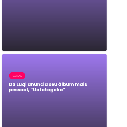
GERAL
D$ Luqi anuncia seu álbum mais
pessoal, “Uototogoka”