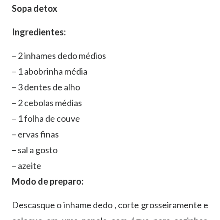
Sopa detox
Ingredientes:
– 2 inhames dedo médios
– 1 abobrinha média
– 3 dentes de alho
– 2 cebolas médias
– 1 folha de couve
– ervas finas
– sal a gosto
– azeite
Modo de preparo:
Descasque o inhame dedo , corte grosseiramente e