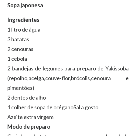
Sopa japonesa
Ingredientes
1 litro de água
3 batatas
2 cenouras
1 cebola
2 bandejas de legumes para preparo de Yakissoba
(repolho,acelga,couve-flor,brócolis,cenoura e
pimentões)
2 dentes de alho
1 colher de sopa de oréganoSal a gosto
Azeite extra virgem
Modo de preparo