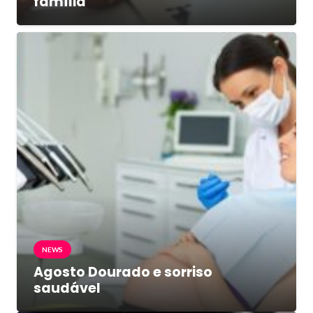
família
NEWS
Agosto Dourado e sorriso
saudável