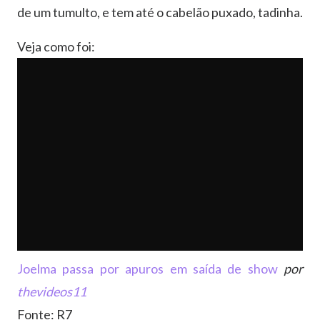
de um tumulto, e tem até o cabelão puxado, tadinha.
Veja como foi:
Joelma passa por apuros em saída de show
por
thevideos11
Fonte: R7