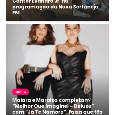
Cantor Evandro Jr. na
programação da Nova Sertaneja
FM
MÚSICA
Maiara e Maraisa completam
“Melhor Que Imaginei – Deluxe”
com “Já Te Namoro”, faixa que fãs