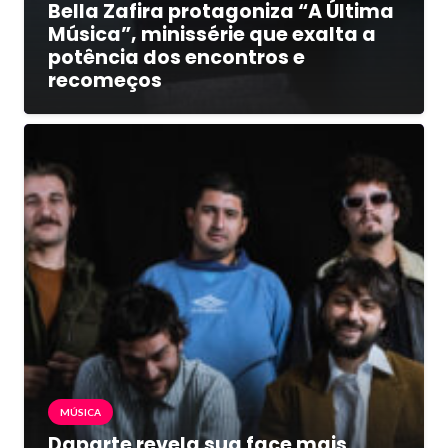
Bella Zafira protagoniza “A Última
Música”, minissérie que exalta a
potência dos encontros e
recomeços
MÚSICA
Daparte revela sua face mais