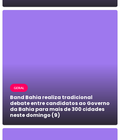
GERAL
Band Bahia realiza tradicional
debate entre candidatos ao Governo
da Bahia para mais de 300 cidades
neste domingo (9)