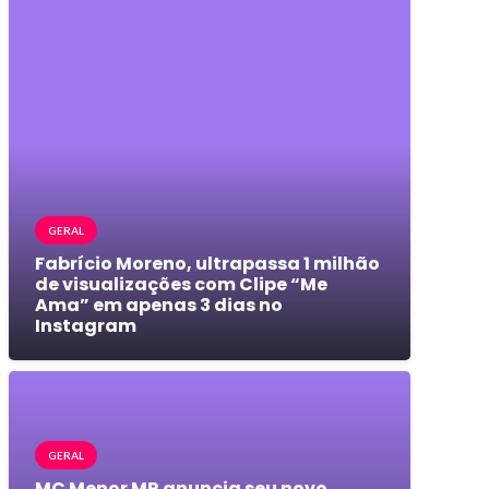
GERAL
Fabrício Moreno, ultrapassa 1 milhão
de visualizações com Clipe “Me
Ama” em apenas 3 dias no
Instagram
GERAL
MC Menor MR anuncia seu novo