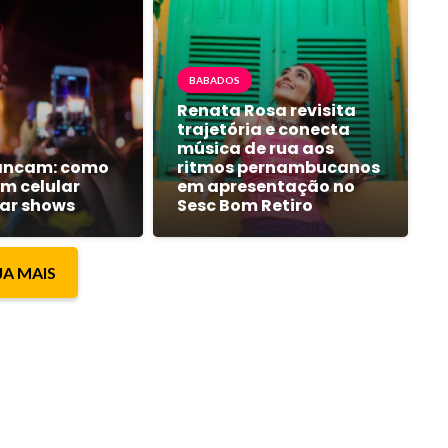
BABADOS
Renata Rosa revisita
trajetória e conecta
música de rua aos
fancam: como
ritmos pernambucanos
um celular
em apresentação no
ar shows
Sesc Bom Retiro
JA MAIS