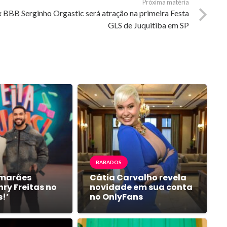
Próxima matéria
 BBB Serginho Orgastic será atração na primeira Festa
GLS de Juquitiba em SP
BABADOS
imarães
Cátia Carvalho revela
ry Freitas no
novidade em sua conta
s!’
no OnlyFans