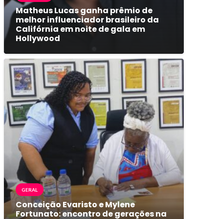
Matheus Lucas ganha prêmio de
melhor influenciador brasileiro da
Califórnia em noite de gala em
Hollywood
GERAL
Conceição Evaristo e Mylene
Fortunato: encontro de gerações na