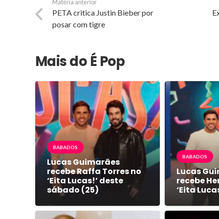
Matéria anterior
PETA critica Justin Bieber por
Ex
posar com tigre
Mais do É Pop
BABADOS
BABADOS
Lucas Guimarães
recebe Raffa Torres no
Lucas Gu
‘Eita Lucas!’ deste
recebe Hen
sábado (25)
‘Eita Luca