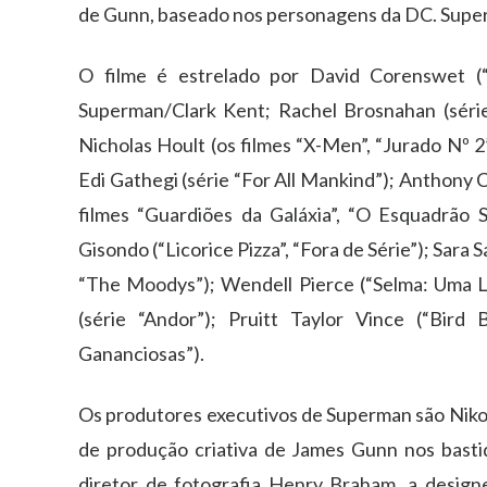
de Gunn, baseado nos personagens da DC. Superma
O filme é estrelado por David Corenswet (“
Superman/Clark Kent; Rachel Brosnahan (séri
Nicholas Hoult (os filmes “X-Men”, “Jurado Nº 
Edi Gathegi (série “For All Mankind”); Anthony C
filmes “Guardiões da Galáxia”, “O Esquadrão Su
Gisondo (“Licorice Pizza”, “Fora de Série”); Sara 
“The Moodys”); Wendell Pierce (“Selma: Uma Lu
(série “Andor”); Pruitt Taylor Vince (“Bir
Gananciosas”).
Os produtores executivos de Superman são Nikol
de produção criativa de James Gunn nos basti
diretor de fotografia Henry Braham, a designe