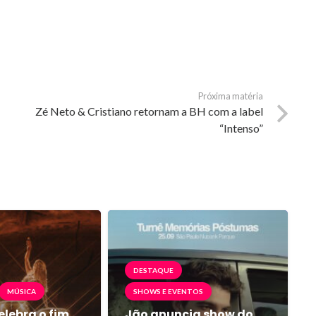
Próxima matéria
Zé Neto & Cristiano retornam a BH com a label
“Intenso”
DESTAQUE
MÚSICA
SHOWS E EVENTOS
elebra o fim
Jão anuncia show do