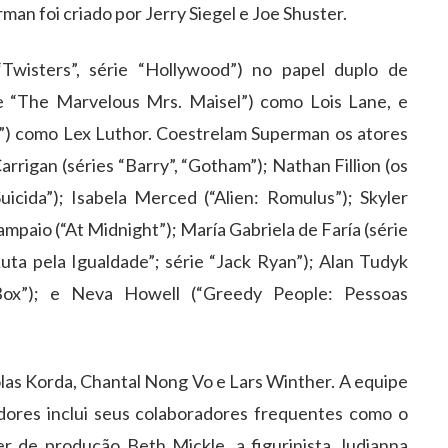
n foi criado por Jerry Siegel e Joe Shuster.
Twisters”, série “Hollywood”) no papel duplo de
e “The Marvelous Mrs. Maisel”) como Lois Lane, e
2”) como Lex Luthor. Coestrelam Superman os atores
arrigan (séries “Barry”, “Gotham”); Nathan Fillion (os
icida”); Isabela Merced (“Alien: Romulus”); Skyler
Sampaio (“At Midnight”); María Gabriela de Faría (série
ta pela Igualdade”; série “Jack Ryan”); Alan Tudyk
d Box”); e Neva Howell (“Greedy People: Pessoas
as Korda, Chantal Nong Vo e Lars Winther. A equipe
dores inclui seus colaboradores frequentes como o
r de produção Beth Mickle, a figurinista Judianna