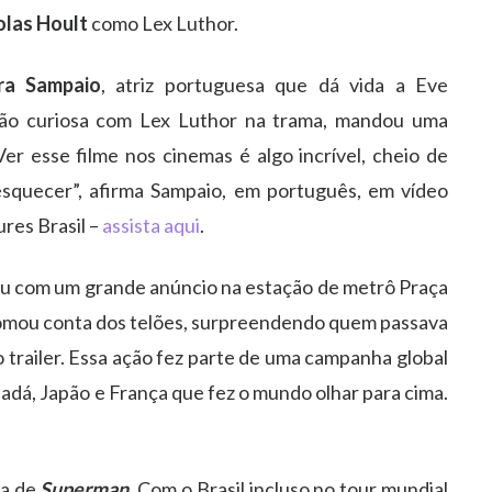
olas Hoult
como Lex Luthor.
ra Sampaio
, atriz portuguesa que dá vida a Eve
ão curiosa com Lex Luthor na trama, mandou uma
er esse filme nos cinemas é algo incrível, cheio de
squecer”, afirma Sampaio, em português, em vídeo
ures Brasil –
assista aqui
.
ou com um grande anúncio na estação de metrô Praça
 tomou conta dos telões, surpreendendo quem passava
o trailer. Essa ação fez parte de uma campanha global
nadá, Japão e França que fez o mundo olhar para cima.
ma de
Superman
. Com o Brasil incluso no tour mundial