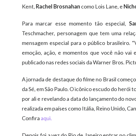
Kent,
Rachel Brosnahan
como Lois Lane, e
Nich
Para marcar esse momento tão especial,
Sa
Teschmacher, personagem que tem uma relaç
mensagem especial para o público brasileiro. “V
emoção, ação, e momentos que você não vai e
publicado nas redes sociais da Warner Bros. Pict
A jornada de destaque do filme no Brasil começ
da Sé, em São Paulo. O icônico escudo do herói
por ali e revelando a data do lançamento do nov
realizada em países como Itália, Reino Unido, Ca
Confira
aqui.
Depois foi a vez do Rio de Janeiro entrar no cli