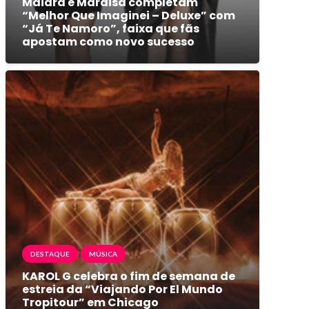
Maiara e Maraisa completam
“Melhor Que Imaginei – Deluxe” com
“Já Te Namoro”, faixa que fãs
apostam como novo sucesso
DESTAQUE
MÚSICA
KAROL G celebra o fim de semana de
estreia da “Viajando Por El Mundo
Tropitour” em Chicago