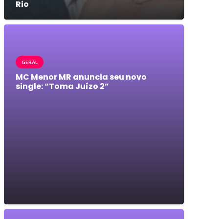
Rio
GERAL
MC Menor MR anuncia seu novo
single: “Toma Juízo 2”