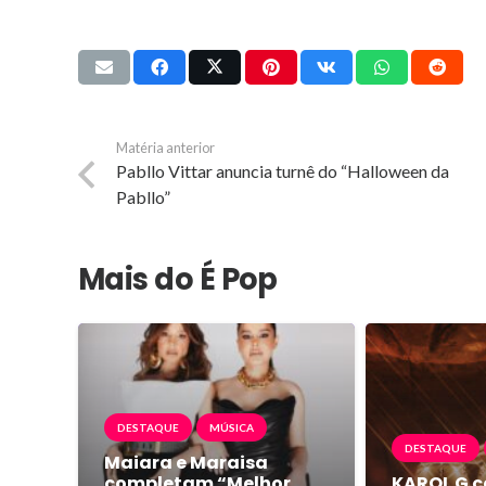
Matéria anterior
Pabllo Vittar anuncia turnê do “Halloween da
Pabllo”
Mais do É Pop
DESTAQUE
MÚSICA
DESTAQUE
Maiara e Maraisa
completam “Melhor
KAROL G c