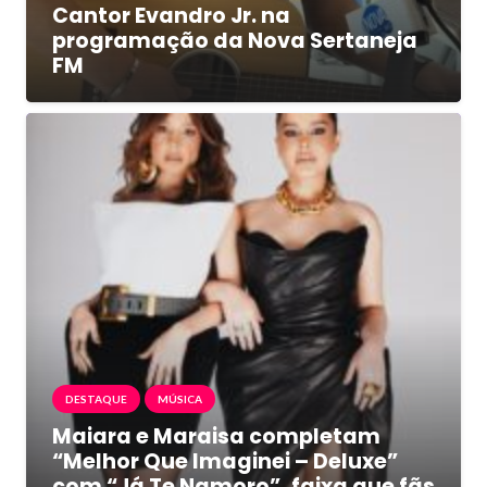
Cantor Evandro Jr. na
programação da Nova Sertaneja
FM
DESTAQUE
MÚSICA
Maiara e Maraisa completam
“Melhor Que Imaginei – Deluxe”
com “Já Te Namoro”, faixa que fãs