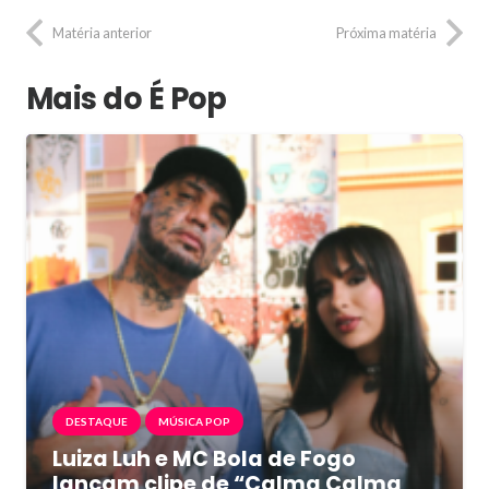
Matéria anterior
Próxima matéria
Mais do É Pop
DESTAQUE
MÚSICA POP
Luiza Luh e MC Bola de Fogo
lançam clipe de “Calma Calma