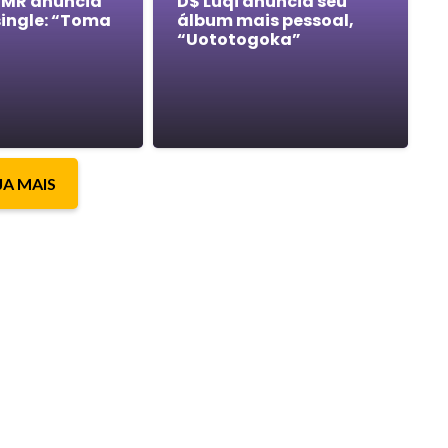
 MR anuncia
D$ Luqi anuncia seu
single: “Toma
álbum mais pessoal,
“Uototogoka”
JA MAIS