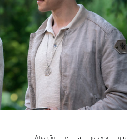
Atua
çã
o
é
a palavra que