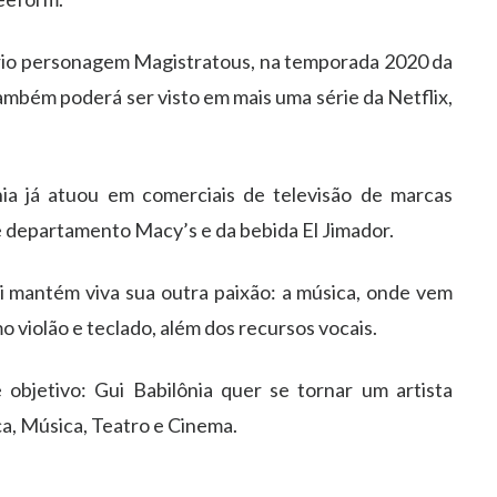
rio personagem Magistratous, na temporada 2020 da
tamb
é
m poder
á
ser visto em mais uma s
é
rie da Netflix,
ia j
á
atuou em comerciais de televis
ã
o de marcas
 de departamento Macy
’
s e da bebida El Jimador.
i
mant
é
m viva sua outra paix
ã
o: a m
ú
sica, onde vem
o viol
ã
o e teclado, al
é
m dos recursos vocais.
 objetivo:
Gui
Babil
ô
nia quer se tornar um artista
ç
a, M
ú
sica, Teatro e Cinema.