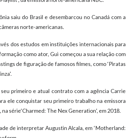
ô
nia saiu do Brasil e desembarcou no Canad
á
com a
c
â
meras norte-americanas.
av
é
s dos estudos em institui
çõ
es internacionais para
 forma
çã
o como ator,
Gui
come
ç
ou a sua rela
çã
o com
astings de figura
çã
o de famosos filmes, como
‘
Piratas
inza
’
.
 seu primeiro e atual contrato com a ag
ê
ncia Carrie
ra ele conquistar seu primeiro trabalho na emissora
 na s
é
rie
‘
Charmed: The Nex Generation
’
, em 2018.
ade de interpretar Augustin Alcala, em
‘
Motherland:
reeform.