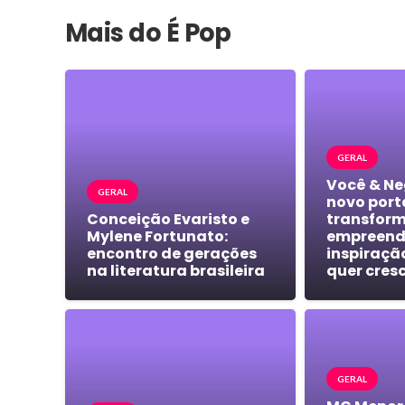
Mais do É Pop
GERAL
Você & Ne
GERAL
novo port
Conceição Evaristo e
transform
Mylene Fortunato:
empreend
encontro de gerações
inspiraçã
na literatura brasileira
quer cres
GERAL