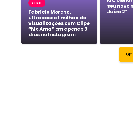
MC Menor
GERAL
seu novo 
Juízo 2”
Fabrício Moreno,
ultrapassa 1 milhão de
visualizações com Clipe
“Me Ama” em apenas 3
dias no Instagram
VE