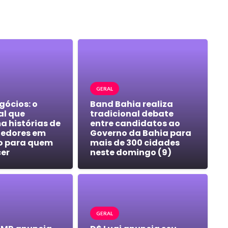
GERAL
gócios: o
Band Bahia realiza
al que
tradicional debate
a histórias de
entre candidatos ao
edores em
Governo da Bahia para
o para quem
mais de 300 cidades
cer
neste domingo (9)
GERAL