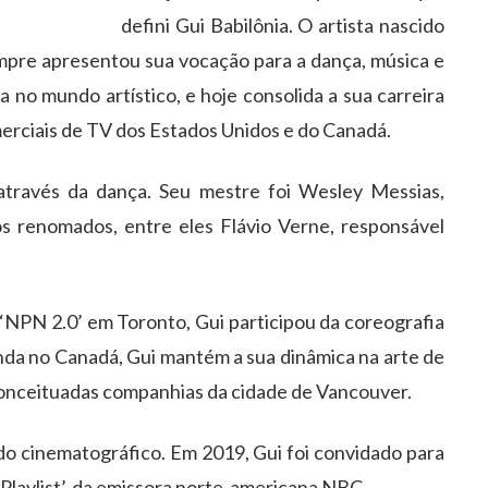
defini
Gui
Babil
ô
nia. O artista nascido
sempre apresentou sua voca
çã
o para a dan
ç
a, m
ú
sica e
ia no mundo art
í
stico, e hoje consolida a sua carreira
merciais de TV dos Estados Unidos e do Canad
á
.
atrav
é
s da dan
ç
a. Seu mestre foi Wesley Messias,
os renomados, entre eles Fl
á
vio Verne, respons
á
vel
.
‘
NPN 2.0
’
em Toronto,
Gui
participou da coreografia
inda no Canad
á
,
Gui
mant
é
m a sua din
â
mica na arte de
onceituadas
companhias da cidade de Vancouver.
do cinematogr
á
fico. Em 2019,
Gui
foi convidado para
Playlist
’
, da emissora norte-americana NBC.