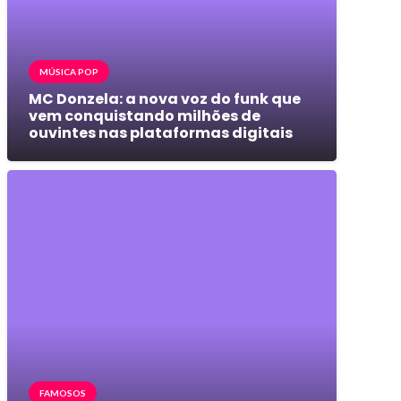
MÚSICA POP
MC Donzela: a nova voz do funk que
vem conquistando milhões de
ouvintes nas plataformas digitais
FAMOSOS