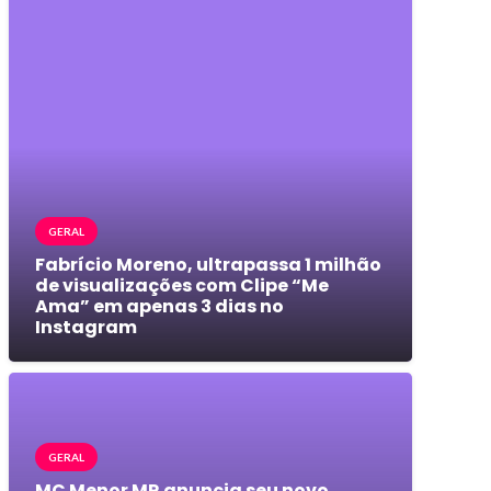
GERAL
Fabrício Moreno, ultrapassa 1 milhão
de visualizações com Clipe “Me
Ama” em apenas 3 dias no
Instagram
GERAL
MC Menor MR anuncia seu novo