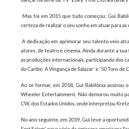
Mas foi em 2015 que tudo come
ç
ou:
Gui
Babil
certeza de realizar o seu sonho em atuar para as 
A dedica
çã
o em aprimorar seu talento veio atr
atores, de teatro e cinema. Ainda durante a sua
as produ
çõ
es internacionais, participando dos c
do Caribe: A Vingan
ç
a de Salazar
’
e
‘
50 Tons de C
Ao se formar, em 2018,
Gui
Babil
ô
nia assinou o
Wheeler Entertainment. N
ã
o demorou muito pa
CW, dos Estados Unidos, onde interpretou Kretz,
No ano seguinte, em 2019,
Gui
teve a oportunid
Fort Salem
’
, nova s
é
rie da emissora americana F