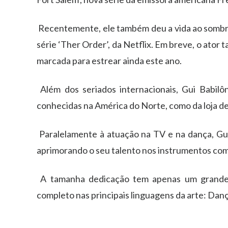
Recentemente, ele tamb
é
m deu a vida ao somb
s
é
rie
‘
Ther Order
’
, da Netflix. Em breve, o ator 
marcada para estrear ainda este ano.
Al
é
m dos seriados internacionais,
Gui
Babil
ô
n
conhecidas na Am
é
rica do Norte, como da loja
Paralelamente
à
atua
çã
o na TV e na dan
ç
a,
Gu
aprimorando o seu talento nos instrumentos com
A tamanha dedica
çã
o tem apenas um grande
completo nas principais
linguagens da arte:
Dan