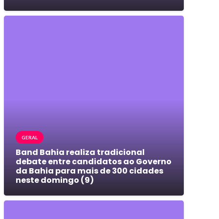
GERAL
Band Bahia realiza tradicional
debate entre candidatos ao Governo
da Bahia para mais de 300 cidades
neste domingo (9)