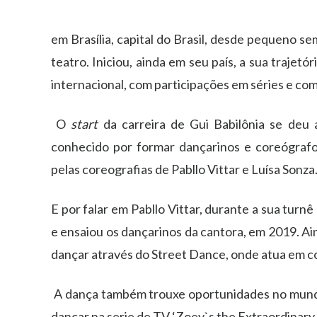
em Bras
í
lia, capital do Brasil, desde pequeno 
teatro. Iniciou, ainda em seu pa
í
s, a sua trajet
ó
r
internacional, com participa
çõ
es em s
é
ries e co
O
start
da carreira de
Gui
Babil
ô
nia se deu 
conhecido por formar dan
ç
arinos e core
ó
graf
pelas coreografias de Pabllo Vittar e Lu
í
sa Sonza
E por falar em Pabllo Vittar, durante a sua turn
ê
e ensaiou os dan
ç
arinos da cantora, em 2019. A
dan
ç
ar atrav
é
s do Street Dance, onde atua em
c
A dan
ç
a tamb
é
m trouxe oportunidades no mun
dan
ç
ar na serie de TV
‘
Zoey`s the Extraordinary 