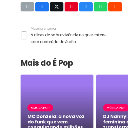
Matéria anterior
6 dicas de sobrevivência na quarentena
com conteúdo de áudio
Mais do É Pop
MÚSICA POP
MÚSICA POP
MC Donzela: a nova voz
DJ Nanny:
do funk que vem
feminina 
conquistando milhões
transform