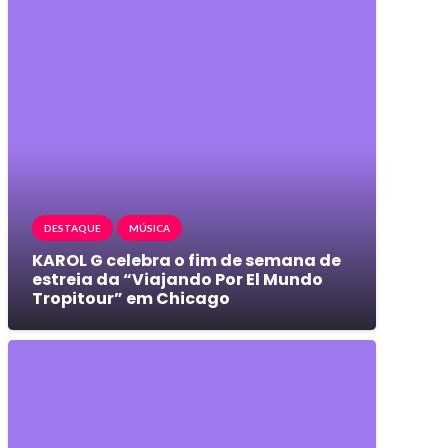
DESTAQUE
MÚSICA
KAROL G celebra o fim de semana de
estreia da “Viajando Por El Mundo
Tropitour” em Chicago