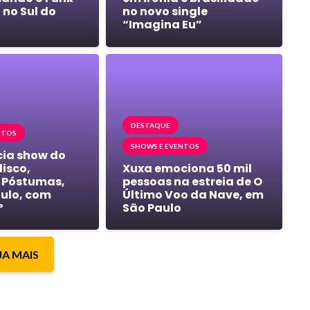
no Sul do
no novo single
“Imagina Eu”
DESTAQUE
NTOS
SHOWS E EVENTOS
ia show do
isco,
Xuxa emociona 50 mil
 Póstumas,
pessoas na estreia de O
ulo, com
Último Voo da Nave, em
º
São Paulo
JA MAIS