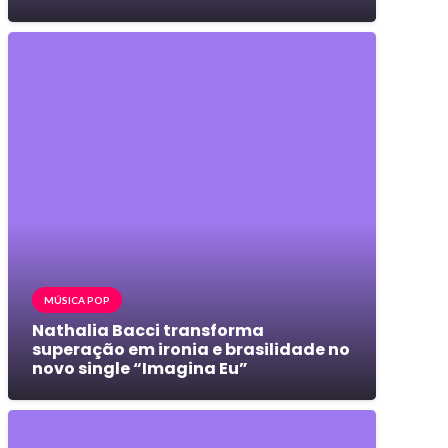
MÚSICA POP
Nathalia Bacci transforma
superação em ironia e brasilidade no
novo single “Imagina Eu”