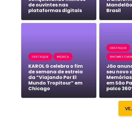
de ouvintes nas
Mandelão 
plataformas digitais
Brasil
DESTAQUE
DESTAQUE
MÚSICA
SHOWS E EVE
KAROL G celebra o fim
Jão anunc
de semana de estreia
seu novo d
da “Viajando Por El
Memórias
Mundo Tropitour” em
em São Pa
Chicago
palco 360
VE