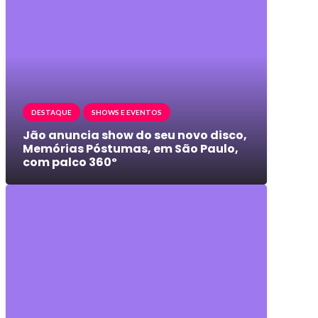
DESTAQUE
SHOWS E EVENTOS
Jão anuncia show do seu novo disco,
Memórias Póstumas, em São Paulo,
com palco 360º