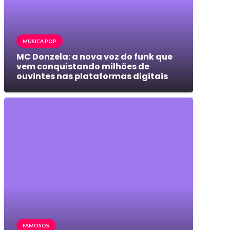
MÚSICA POP
MC Donzela: a nova voz do funk que
vem conquistando milhões de
ouvintes nas plataformas digitais
FAMOSOS